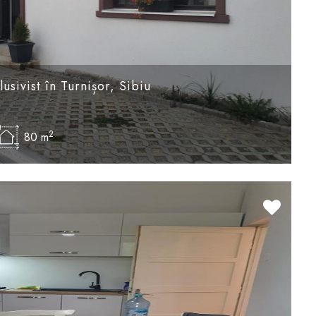
sivist în Turnișor, Sibiu
2
80 m