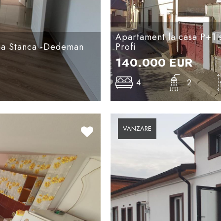
Apartament la casa P+1 
mna Stanca -Dedeman
Profi
140.000
EUR
4
2
VANZARE