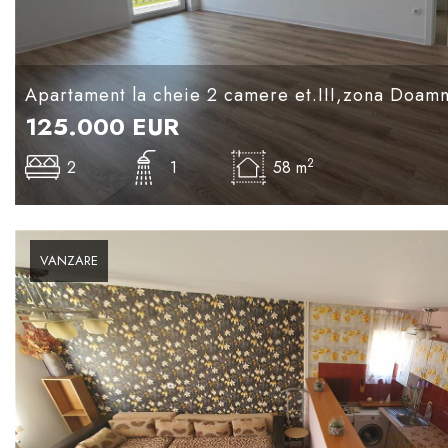
Apartament la cheie 2 camere et.III,zona Doa
125.000
EUR
2
2
1
58 m
VANZARE