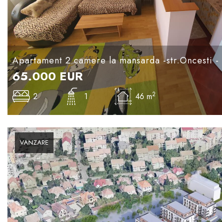
Apartament 2 camere la mansarda -str.Oncesti -
65.000
EUR
2
2
1
46 m
VANZARE