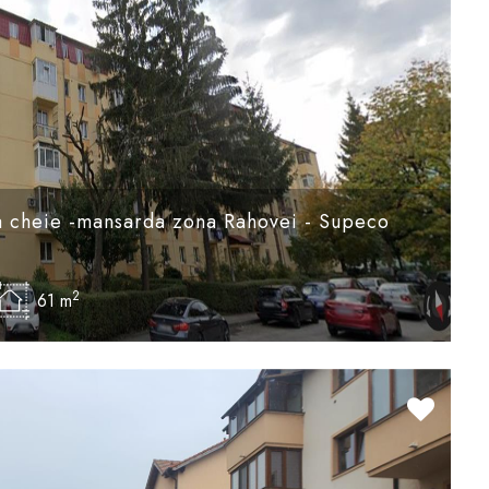
a cheie -mansarda zona Rahovei - Supeco
2
61 m