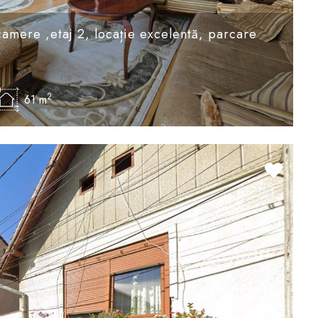
mere ,etaj 2, locație excelentă, parcare
2
61 m