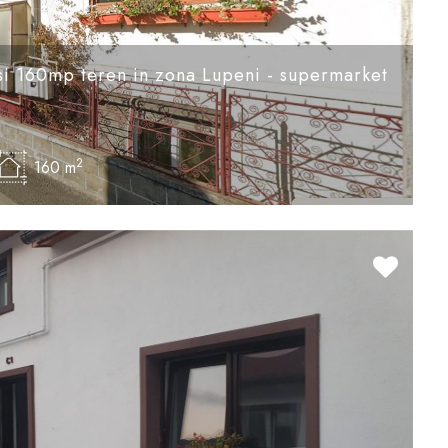
si 160mp teren in zona Lupeni - supermarket
2
160 m