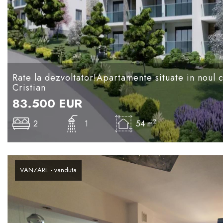
Rate la dezvoltator!Apartamente situate in noul c
Cristian
83.500
EUR
2
2
1
54 m
VANZARE - vanduta