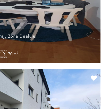
raj, Zona Dealului
2
70 m