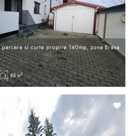
 parcare si curte proprie 140mp, zona Brana
2
65 m