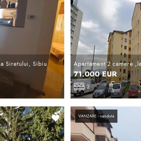
a Siretului, Sibiu
Apartament 2 camere ,l
71.000
EUR
2
1
VANZARE - vanduta