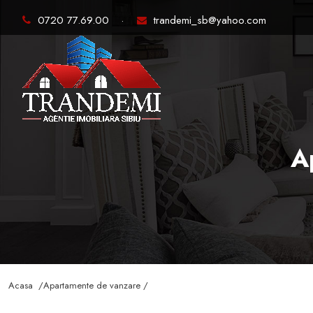
0720 77.69.00
·
trandemi_sb@yahoo.com
A
Acasa /
Apartamente de vanzare /