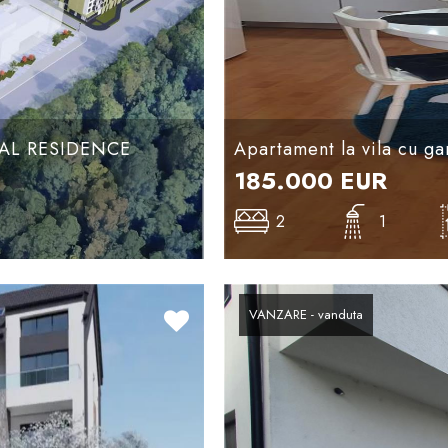
ENAL RESIDENCE
Apartament la vila cu ga
185.000
EUR
2
1
VANZARE - vanduta