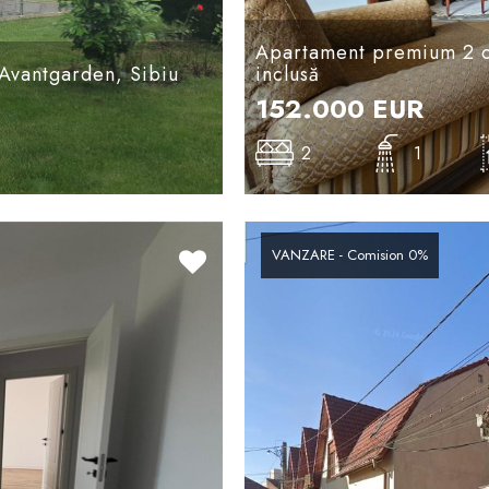
Apartament premium 2 ca
-Avantgarden, Sibiu
inclusă
152.000
EUR
2
1
VANZARE - Comision 0%