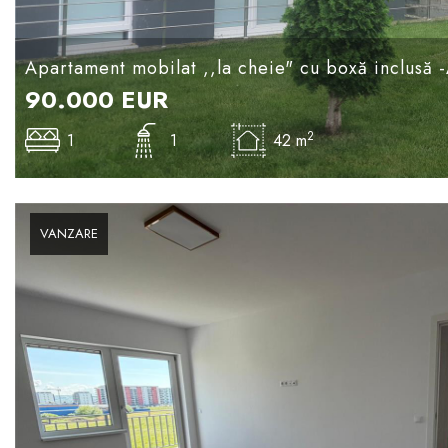
Apartament mobilat ,,la cheie" cu boxă inclusă 
90.000
EUR
2
1
1
42 m
VANZARE