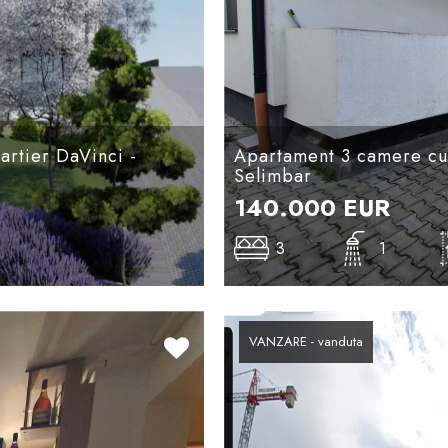
artier DaVinci -
Apartament 3 camere cu
Selimbar
140.000
EUR
3
1
VANZARE - vanduta