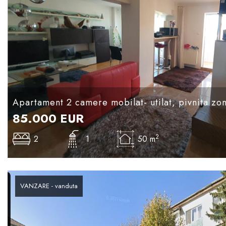
Apartament 2 camere mobilat- utilat, pivnita zon
85.000
EUR
2
2
1
50 m
VANZARE - vanduta