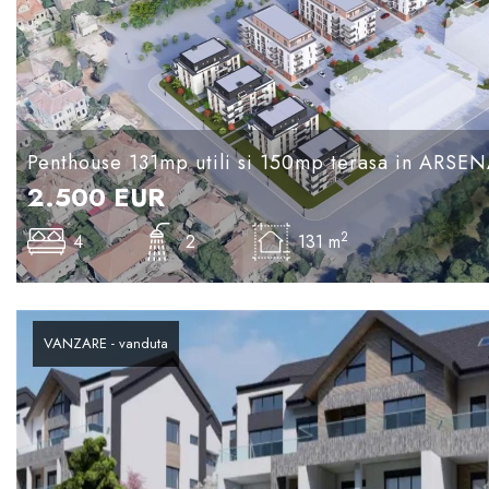
Penthouse 131mp utili si 150mp terasa in ARS
2.500
EUR
2
4
2
131 m
VANZARE - vanduta