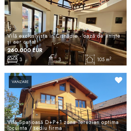
Vilă exclusivista in Cisnădie - oază de liniște
și aer curat
260.000
EUR
2
3
3
105 m
VANZARE
Vilă Spațioasă D+P+1 zona Terezian optima
locuinta / sediu firma