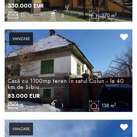
330.000
EUR
2
11
3
370 m
VANZARE
Casă cu 1100mp teren in satul Colun - la 40
km de Sibiu
83.000
EUR
2
5
1
138 m
VANZARE