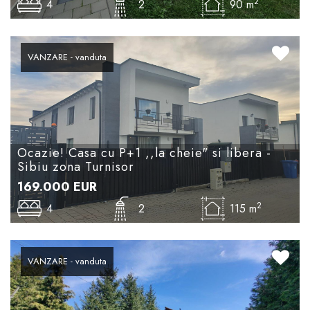
2
4
2
90 m
VANZARE - vanduta
Ocazie! Casa cu P+1 ,,la cheie" si libera -
Sibiu zona Turnisor
169.000
EUR
2
4
2
115 m
VANZARE - vanduta