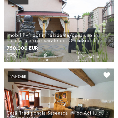
Imobil P+1 optim rezidenta/pensiune in
incinta lacurilor sarate din Ocna Sibiului
750.000
EUR
2
14
14
564 m
VANZARE
Casă Tradițională Săsească in loc.Aciliu cu