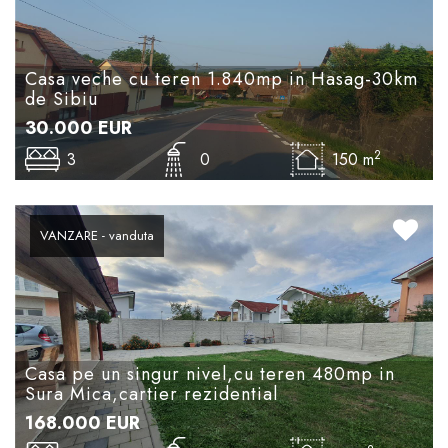
Casa veche cu teren 1.840mp in Hasag-30km
de Sibiu
30.000
EUR
2
3
0
150 m
VANZARE - vanduta
Casa pe un singur nivel,cu teren 480mp in
Sura Mica,cartier rezidential
168.000
EUR