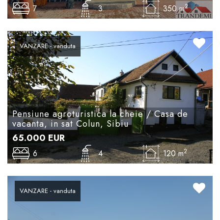
2
7
3
350 m
VANZARE - vanduta
Pensiune agroturistica la cheie / Casa de
vacanta, in sat Colun, Sibiu
65.000
EUR
2
6
4
120 m
VANZARE - vanduta