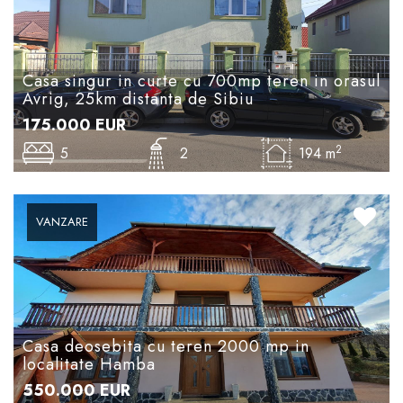
Casa singur in curte cu 700mp teren in orasul
Avrig, 25km distanta de Sibiu
175.000
EUR
2
5
2
194 m
VANZARE
Casa deosebita cu teren 2000 mp in
localitate Hamba
550.000
EUR