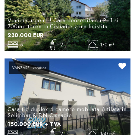
Vindem urgent! ! Casa deosebita cu P+1 si
700mp teren in Cisnadie,zona linistita
230.000
EUR
2
5
2
170 m
VANZARE - vanduta
Casa tip duplex 4 camere mobilata /utilata in
Selimbar & DN Cisnadie
150.000
EUR
+ TVA
2
4
2
150 m