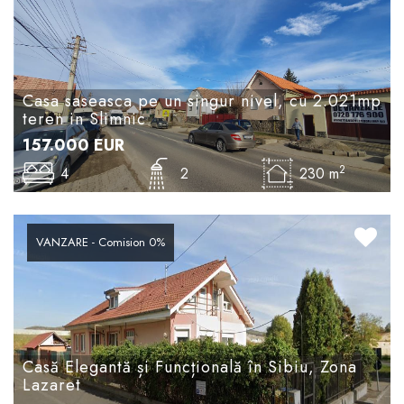
Casa saseasca pe un singur nivel, cu 2.021mp
teren in Slimnic
157.000
EUR
2
4
2
230 m
VANZARE - Comision 0%
Casă Elegantă și Funcțională în Sibiu, Zona
Lazaret