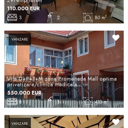
2974mp teren
110.000
EUR
2
3
2
80 m
VANZARE
Vila D+P+1+M zona Promenada Mall optima
privatizare/clinica medicala
550.000
EUR
2
6
3
410 m
VANZARE