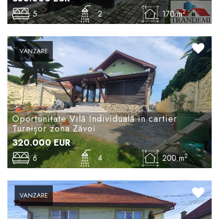
2
5
2
170 m
VANZARE
Oportunitate Vilă Individuală in cartier
Turnișor zona Zăvoi
320.000
EUR
2
6
4
200 m
VANZARE