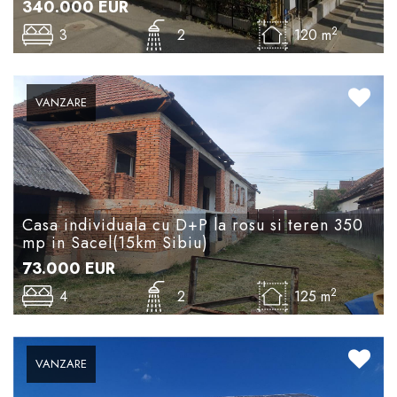
340.000
EUR
2
3
2
120 m
VANZARE
Casa individuala cu D+P la rosu si teren 350
mp in Sacel(15km Sibiu)
73.000
EUR
2
4
2
125 m
VANZARE