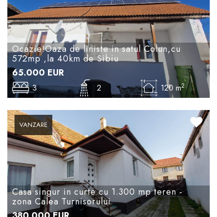
Ocazie!Oaza de liniste in satul Colun,cu
572mp ,la 40km de Sibiu
65.000
EUR
2
3
2
120 m
VANZARE
Casa singur in curte cu 1.300 mp teren -
zona Calea Turnisorului
380.000
EUR