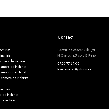
Contact
chiriat
Centrul de Afaceri Sibiu,str
nchiriat
N.Olahus nr.5 corp B Parter,
amera de inchiriat
0720 77.69.00
amere de inchiriat
trandemi_sb@yahoo.com
amere de inchiriat
camere de inchiriat
t
inchiriat
e de inchiriat
 de inchiriat