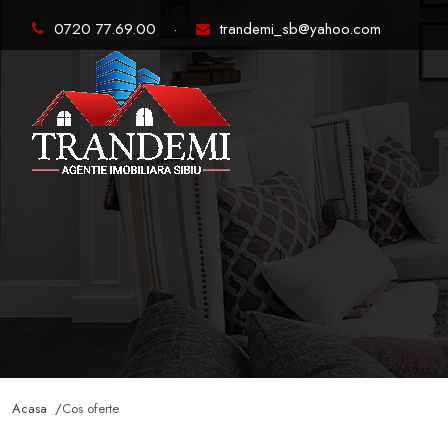
0720 77.69.00
·
trandemi_sb@yahoo.com
Acasa /
Cos oferte