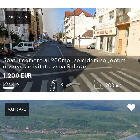
INCHIRIERE
Spatiu comercial 200mp ,semidemisol,optim
diverse activitati- zona Rahovei
1.200
EUR
2
2
2
200 m
VANZARE