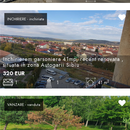
INCHIRIERE - inchiriata
Inchirierem garsoniera 41mp, recent renovata ,
situata in zona Autogarii Sibiu
320
EUR
2
1
1
41 m
VANZARE - vanduta