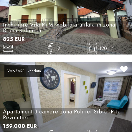
Inchiriere Vila P+M mobilata,utilata in zona
Brana Selimbar
825
EUR
2
4
2
120 m
VANZARE - vanduta
Apartament 3 camere zona Politiei Sibiu -P-ta
Revolutiei
159.000
EUR