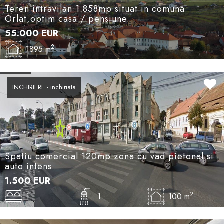
Teren intravilan 1.858mp situat in comuna
Orlat,optim casa / pensiune.
55.000
EUR
2
1895 m
INCHIRIERE - inchiriata
Spatiu comercial 120mp zona cu vad pietonal si
auto intens
1.500
EUR
2
1
1
100 m