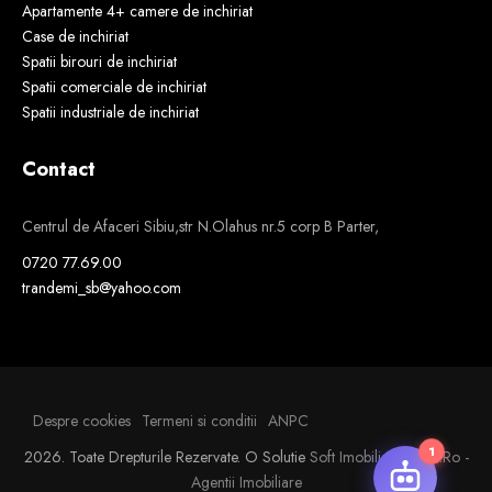
Apartamente 4+ camere de inchiriat
Case de inchiriat
Spatii birouri de inchiriat
Spatii comerciale de inchiriat
Spatii industriale de inchiriat
Contact
Centrul de Afaceri Sibiu,str N.Olahus nr.5 corp B Parter,
0720 77.69.00
trandemi_sb@yahoo.com
💬 Sunt aici pentru tine!
Despre cookies
Termeni si conditii
ANPC
1
2026. Toate Drepturile Rezervate.
O Solutie
Soft Imobiliar
Si
VDI.ro -
Agentii Imobiliare