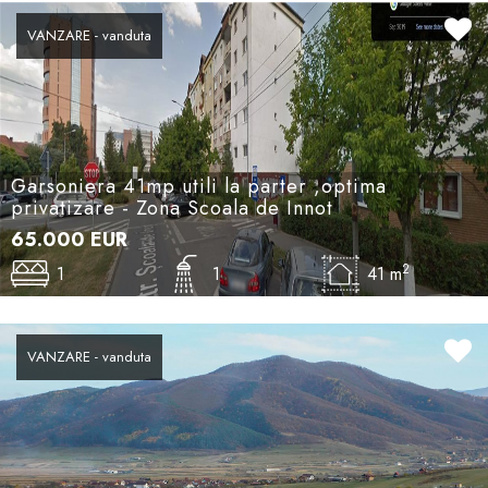
VANZARE - vanduta
Garsoniera 41mp utili la parter ,optima
privatizare - Zona Scoala de Innot
65.000
EUR
2
1
1
41 m
VANZARE - vanduta