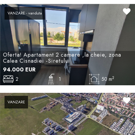
VANZARE - vanduta
Oferta! Apartament 2 camere ,la cheie, zona
Calea Cisnadiei -Siretului
94.000
EUR
2
2
1
50 m
VANZARE