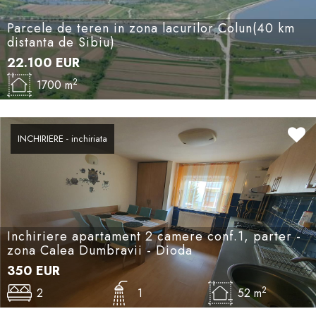
Parcele de teren in zona lacurilor Colun(40 km
distanta de Sibiu)
22.100
EUR
2
1700 m
INCHIRIERE - inchiriata
Inchiriere apartament 2 camere conf.1, parter -
zona Calea Dumbravii - Dioda
350
EUR
2
2
1
52 m