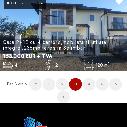
INCHIRIERE - inchiriata
Casa P+1E cu 4 camere,mobilata si utilata
integral,235mp teren in Selimbar
153.000
EUR
+ TVA
2
4
2
120 m
Pag 3 din 6
1
2
3
4
5
6