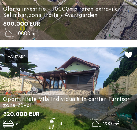
Oferta investitie - 10000mp teren extravilan
Selimbar,zona Troita - Avantgarden
600.000
EUR
2
10000 m
VANZARE
Oportunitate Vilă Individuală in cartier Turnișor
zona Zăvoi
320.000
EUR
2
6
4
200 m