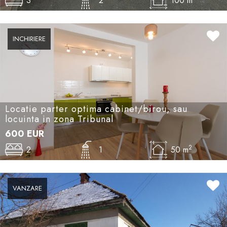
3
2
100 m
INCHIRIERE
Locatie parter optima cabinet/birou, sau
locuinta in zona Tribunal
600
EUR
2
2
1
50 m
VANZARE