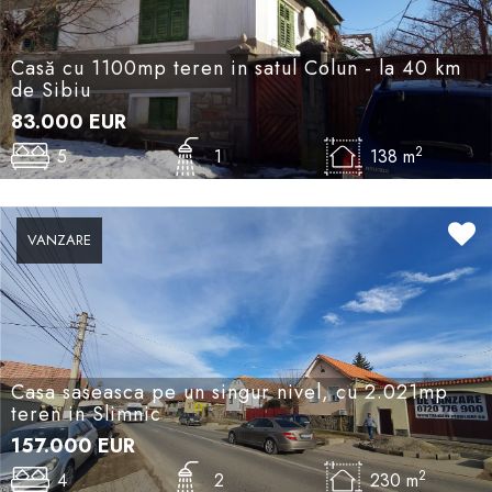
Casă cu 1100mp teren in satul Colun - la 40 km
de Sibiu
83.000
EUR
2
5
1
138 m
VANZARE
Casa saseasca pe un singur nivel, cu 2.021mp
teren in Slimnic
157.000
EUR
2
4
2
230 m