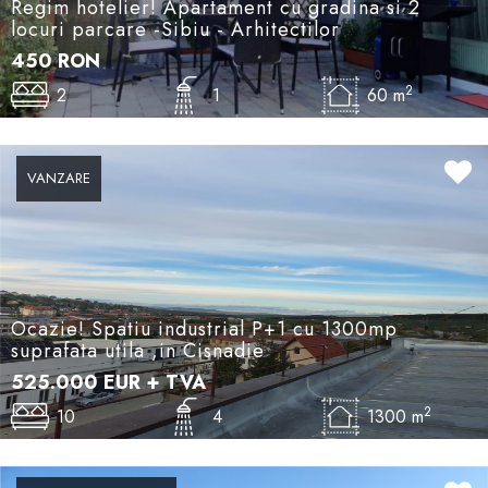
Regim hotelier! Apartament cu gradina si 2
locuri parcare -Sibiu - Arhitectilor
450
RON
2
2
1
60 m
VANZARE
Ocazie! Spatiu industrial P+1 cu 1300mp
suprafata utila ,in Cisnadie
525.000
EUR
+ TVA
2
10
4
1300 m