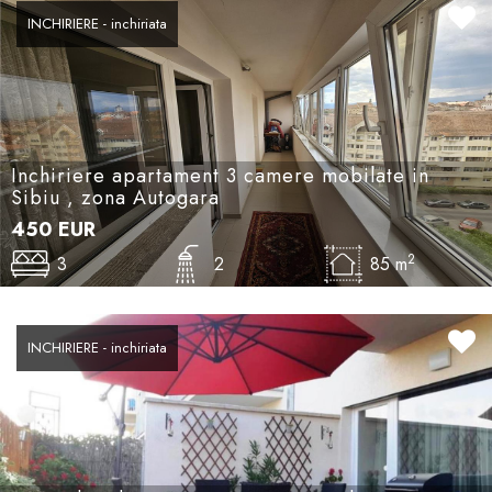
INCHIRIERE - inchiriata
Inchiriere apartament 3 camere mobilate in
Sibiu , zona Autogara
450
EUR
2
3
2
85 m
INCHIRIERE - inchiriata