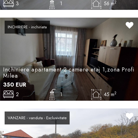
2
3
1
56 m
INCHIRIERE - inchiriata
Inchiriere apartament 2 camere etaj 1,zona Profi
Milea
350
EUR
2
2
1
45 m
VANZARE - vanduta - Exclusivitate