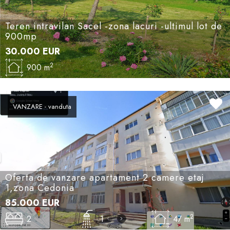
Teren intravilan Sacel -zona lacuri -ultimul lot de
900mp
30.000
EUR
2
900 m
VANZARE - vanduta
Oferta de vanzare apartament 2 camere etaj
1,zona Cedonia
85.000
EUR
2
2
1
47 m