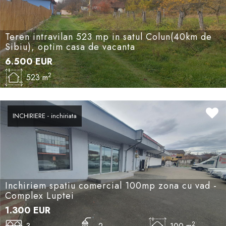
Teren intravilan 523 mp in satul Colun(40km de
Sibiu), optim casa de vacanta
6.500
EUR
2
523 m
INCHIRIERE - inchiriata
Inchiriem spatiu comercial 100mp zona cu vad -
Complex Luptei
1.300
EUR
2